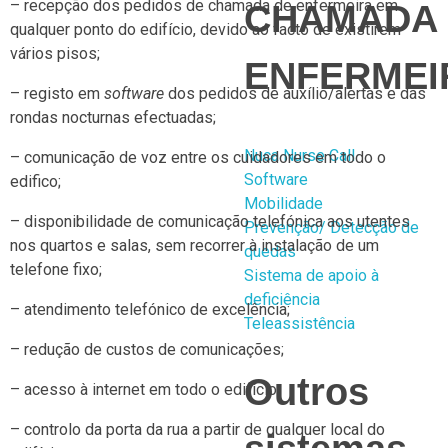
– recepção dos pedidos de chamada de enfermeira em
CHAMADA
qualquer ponto do edifício, devido ao facto de existirem
vários pisos;
ENFERMEI
– registo em
software
dos pedidos de auxílio/alertas e das
rondas nocturnas efectuadas;
Nuca Nurse Call
– comunicação de voz entre os cuidadores em todo o
Software
edifico;
Mobilidade
– disponibilidade de comunicação telefónica aos utentes
Prevenção/ Detecção de
nos quartos e salas, sem recorrer à instalação de um
quedas
telefone fixo;
Sistema de apoio à
deficiência
– atendimento telefónico de excelência;
Teleassistência
– redução de custos de comunicações;
Outros
– acesso à internet em todo o edifício;
– controlo da porta da rua a partir de qualquer local do