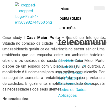
INÍCIO
QUEM SOMOS
BCoTech
SOLUÇÕES
Case study |
Casa Maior Porto
– Residência Inteligente.
telecomun
Situada no coração da cidade Invicta, a Casa Maior Porto é
uma residência geriátrica de referência no sector sénior. Uma
residência que se enquadra entre um ambiente hoteleiro
urbano e os cuidados de saúde sénior. A Casa Maior Porto
Servidores de
dispõe de um espaço com 5 pisos, e possui 24 quartos. A
Comunicação IP
mobilidade é fundamental para uma melhor comunicação. Por
Equipamentos
conseguinte, aumenta a rentabilidade da equipa prestadora
Telefónicos IP
de cuidados. E igualmente, amplia a capacidade de resposta
Telefones sem fios
às necessidades dos seus utentes.
Redes de Dados
Aplicações
Necessidades: