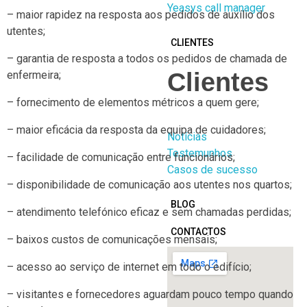
Yeasys call manager
– maior rapidez na resposta aos pedidos de auxílio dos
utentes;
CLIENTES
– garantia de resposta a todos os pedidos de chamada de
Clientes
enfermeira;
– fornecimento de elementos métricos a quem gere;
– maior eficácia da resposta da equipa de cuidadores;
Notícias
Testemunhos
– facilidade de comunicação entre funcionários;
Casos de sucesso
– disponibilidade de comunicação aos utentes nos quartos;
BLOG
– atendimento telefónico eficaz e sem chamadas perdidas;
CONTACTOS
– baixos custos de comunicações mensais;
– acesso ao serviço de internet em todo o edifício;
– visitantes e fornecedores aguardam pouco tempo quando