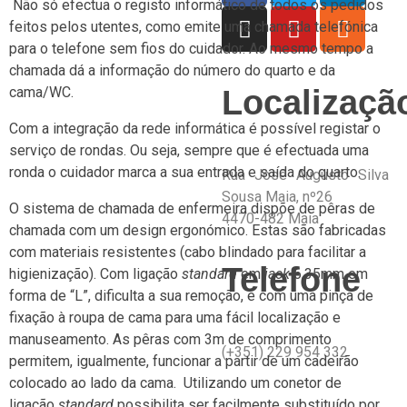
Não só efectua o registo informático de todos os pedidos
feitos pelos utentes, como emite uma chamada telefónica
para o telefone sem fios do cuidador. Ao mesmo tempo a
chamada dá a informação do número do quarto e da
Localizaçã
cama/WC.
Com a integração da rede informática é possível registar o
serviço de rondas. Ou seja, sempre que é efectuada uma
ronda o cuidador marca a sua entrada e saída do quarto.
Rua José Augusto Silva
Sousa Maia, nº26
O sistema de chamada de enfermeira dispõe de pêras de
4470-
482 Maia
chamada com um design ergonómico. Estas são fabricadas
com materiais resistentes (cabo blindado para facilitar a
Telefone
higienização). Com ligação
standard
em
jack
6,35mm em
forma de “L”, dificulta a sua remoção, e com uma pinça de
fixação à roupa de cama para uma fácil localização e
manuseamento. As pêras com 3m de comprimento
(+351) 229 954 332
permitem, igualmente, funcionar a partir de um cadeirão
colocado ao lado da cama. Utilizando um conetor de
ligação
standard
possibilita ser facilmente substituído por