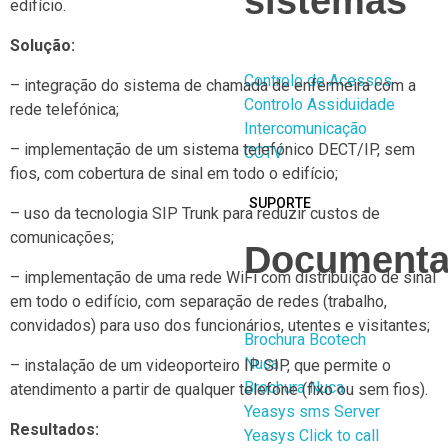
sistemas
edifício.
Solução:
Controlo de Acessos
– integração do sistema de chamada de enfermeira com a
Controlo Assiduidade
rede telefónica;
Intercomunicação
– implementação de um sistema telefónico DECT/IP, sem
CCTV
fios, com cobertura de sinal em todo o edifício;
SUPORTE
– uso da tecnologia SIP Trunk para reduzir custos de
comunicações;
Documenta
– implementação de uma rede WiFi com distribuição de sinal
em todo o edifício, com separação de redes (trabalho,
convidados) para uso dos funcionários, utentes e visitantes;
Brochura Bcotech
Nuca
– instalação de um videoporteiro IP SIP, que permite o
Brochura Nuca
atendimento a partir de qualquer telefone (fixo ou sem fios).
Yeasys sms Server
Resultados:
Yeasys Click to call