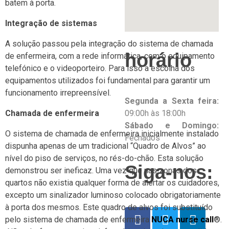
batem à porta.
Integração de sistemas
A solução passou pela integração do sistema de chamada
horário
de enfermeira, com a rede informática, com o equipamento
telefónico e o videoporteiro. Para isso a escolha dos
equipamentos utilizados foi fundamental para garantir um
funcionamento irrepreensível.
Segunda a Sexta feira:
09:00h às 18:00h
Chamada de enfermeira
Sábado e Domingo:
O sistema de chamada de enfermeira inicialmente instalado
Fechados
dispunha apenas de um tradicional “Quadro de Alvos” ao
nível do piso de serviços, no rés-do-chão. Esta solução
Siga-nos:
demonstrou ser ineficaz. Uma vez que nas zonas dos
quartos não existia qualquer forma de alertar os cuidadores,
excepto um sinalizador luminoso colocado obrigatoriamente
à porta dos mesmos. Este quadro de alvos foi substituído
pelo sistema de chamada de enfermeira
NUCA nurse call
®
.