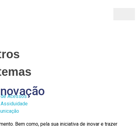
tros
stemas
inovação
o de Acessos
 Assiduidade
municação
to. Bem como, pela sua iniciativa de inovar e trazer