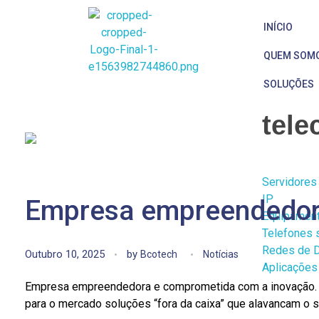
INÍCIO
QUEM SOM
BCoTech
SOLUÇÕES
tel
Servidores
IP
Empresa empreendedor
Equipament
Telefones 
Redes de 
Outubro 10, 2025
by
Bcotech
Notícias
Aplicações
Empresa empreendedora e comprometida com a inovação. A 
para o mercado soluções “fora da caixa” que alavancam o 