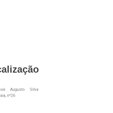
alização
sé Augusto Silva
ia, nº26
2 Maia