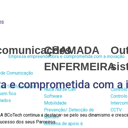
OS
ecomunicações
CHAMADA
Ou
ENFERMEIRA
si
 de Comunicação
a e comprometida com a 
os Telefónicos IP
Nuca Nurse Call
Control
sem fios
Software
Controlo
Dados
Mobilidade
Interco
Prevenção/ Detecção de
CCTV
BCoTech continua a destacar-se pelo seu dinamismo e crescimen
quedas
sucesso dos seus Parceiros.
Sistema de apoio à