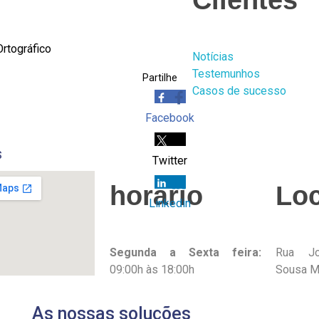
Ortográfico
Notícias
Testemunhos
Partilhe
Casos de sucesso
Facebook
S
Twitter
horário
Loc
Linkedin
Segunda a Sexta feira:
Rua Jo
09:00h às 18:00h
Sousa Ma
Sábado e Domingo:
4470-
48
Fechados
As nossas soluções