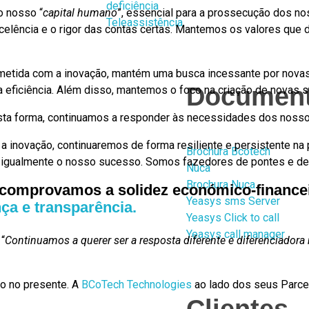
deficiência
o nosso “
capital humano
”, essencial para a prossecução dos no
Teleassistência
celência e o rigor das contas certas. Mantemos os valores que
da com a inovação, mantém uma busca incessante por novas i
Documen
ficiência. Além disso, mantemos o foco na criação de novas s
esta forma, continuamos a responder às necessidades dos noss
ovação, continuaremos de forma resiliente e persistente na 
Brochura Bcotech
 igualmente o nosso sucesso. Somos fazedores de pontes e d
Nuca
Brochura Nuca
, comprovamos a solidez económico-financ
Yeasys sms Server
ça e transparência.
Yeasys Click to call
Yeasys call manager
 “
Continuamos a querer ser a resposta diferente e diferenciador
ro no presente. A
BCoTech Technologies
ao lado dos seus Parce
Clientes