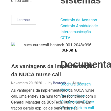
sistemas
o seu com ...
Controlo de Acessos
Ler mais
Controlo Assiduidade
Intercomunicação
CCTV
SUPORTE
Documenta
As vantagens da implementação
da NUCA nurse call
Novembro 20, 2020
by
Bcotech
Nuca
Brochura Bcotech
Nuca
As vantagens da implementação da NUCA nurse
Brochura Nuca
call. Uma entrevista num tom descontraído com o
Yeasys sms Server
General Manager da BCoTech, Rufino Silva. Em
Yeasys Click to call
traços gerais explica os benefícios da