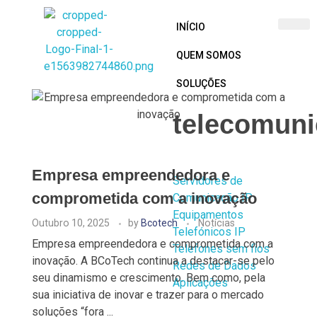
INÍCIO
QUEM SOMOS
BCoTech
SOLUÇÕES
telecomun
Empresa empreendedora e
Servidores de
comprometida com a inovação
Comunicação IP
Equipamentos
Outubro 10, 2025
by
Bcotech
Notícias
Telefónicos IP
Empresa empreendedora e comprometida com a
Telefones sem fios
inovação. A BCoTech continua a destacar-se pelo
Redes de Dados
seu dinamismo e crescimento. Bem como, pela
Aplicações
sua iniciativa de inovar e trazer para o mercado
soluções “fora ...