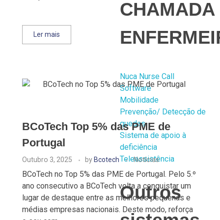
CHAMADA
ENFERMEI
Ler mais
Nuca Nurse Call
Software
Mobilidade
Prevenção/ Detecção de
quedas
BCoTech Top 5% das PME de
Sistema de apoio à
Portugal
deficiência
Teleassistência
Outubro 3, 2025
by
Bcotech
Notícias
BCoTech no Top 5% das PME de Portugal. Pelo 5.º
ano consecutivo a BCoTech volta a conquistar um
Outros
lugar de destaque entre as melhores pequenas e
médias empresas nacionais. Deste modo, reforça