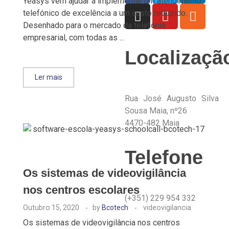
Yeasys vem ajudar a implementar um atendimento
telefónico de excelência a um custo reduzido.
Desenhado para o mercado da telefonia
empresarial, com todas as ...
Localizaçã
Ler mais
Rua José Augusto Silva
Sousa Maia, nº26
4470-
482 Maia
Telefone
Os sistemas de videovigilância
nos centros escolares
(+351) 229 954 332
Outubro 15, 2020
by
Bcotech
videovigilancia
Os sistemas de videovigilância nos centros