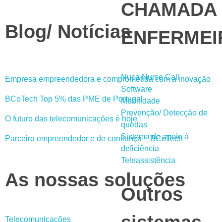
CHAMADA
Blog/ Notícias
ENFERMEI
Nuca Nurse Call
Empresa empreendedora e comprometida com a inovação
Software
BCoTech Top 5% das PME de Portugal
Mobilidade
Prevenção/ Detecção de
O futuro das telecomunicações é hoje
quedas
Sistema de apoio à
Parceiro empreendedor e de confiança – BCoTech
deficiência
Teleassistência
As nossas soluções
Outros
Telecomunicações